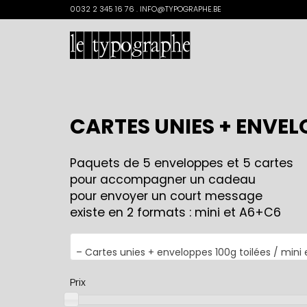
Search
0032 2 345 16 76 . INFO@TYPOGRAPHE.BE
for:
CARTES UNIES + ENVELO
Paquets de 5 enveloppes et 5 cartes
pour accompagner un cadeau
pour envoyer un court message
existe en 2 formats : mini et A6+C6
– Cartes unies + enveloppes 100g toilées / mini et
Prix