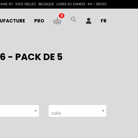
INE 67 . 1050 IXELLES . BELGIQUE . LUNDI AU SAMEDI . 11H – 18H30
0
UFACTURE
PRO
FR
6 - PACK DE 5
taille