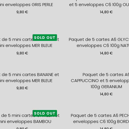
ini enveloppes GRIS PERLE
et 5 enveloppes C6 100g O
9,80
€
14,80
€
SOLD OUT
 de 5 mini cartes SAKURA et
Paquet de 5 cartes A6 GLYCI
ini enveloppes MER BLEUE
enveloppes C6 100g NAT
9,80
€
14,80
€
 de 5 mini cartes BANANE et
Paquet de 5 cartes A
ini enveloppes MER BLEUE
CAPPUCCINO et 5 envelop
100g GERANIUM
9,80
€
14,80
€
SOLD OUT
 de 5 mini cartes CAMELIA et
Paquet de 5 cartes A6 PECH
mini enveloppes BAMBOU
enveloppes C6 100g BOR
9,80
€
14,80
€