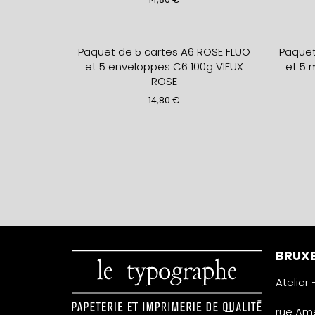
Paquet de 5 cartes A6 ROSE FLUO
Paquet
et 5 enveloppes C6 100g VIEUX
et 5 
ROSE
14,80
€
BRUXE
Atelier
rue Amé