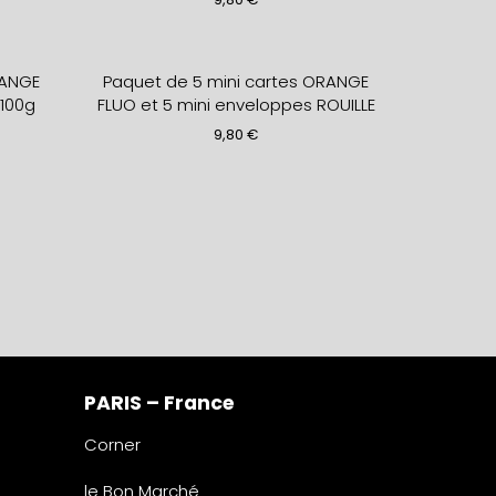
RANGE
Paquet de 5 mini cartes ORANGE
100g
FLUO et 5 mini enveloppes ROUILLE
9,80
€
PARIS – France
Corner
le Bon Marché