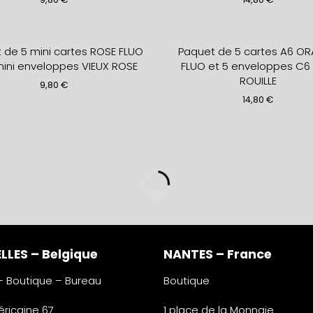
 de 5 mini cartes ROSE FLUO
Paquet de 5 cartes A6 O
mini enveloppes VIEUX ROSE
FLUO et 5 enveloppes C6 
ROUILLE
9,80
€
14,80
€
LLES – Belgique
NANTES – France
 – Boutique – Bureau
Boutique
ricaine 67
1 place de la Monnaie