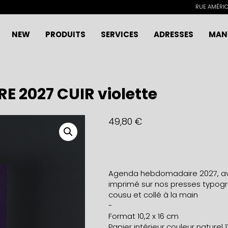
RUE AMÉRICA
NEW
PRODUITS
SERVICES
ADRESSES
MAN
2027 CUIR violette
49,80
€
Agenda hebdomadaire 2027, ave
imprimé sur nos presses typogra
cousu et collé à la main
-
Format 10,2 x 16 cm
Papier intérieur couleur naturel 1