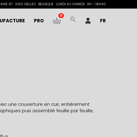
INE 67 . 1050 IXELLES . BELGIQUE . LUNDI AU SAMEDI . 11H – 18H30
0
UFACTURE
PRO
FR
c une couverture en cuir, entièrement
phiques puis assemblé feuille par feuille,
15 g