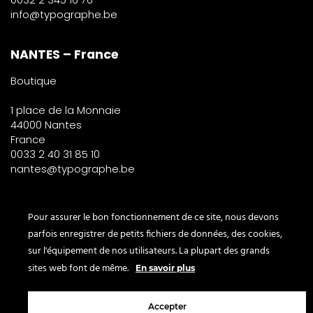
info@typographe.be
NANTES – France
Boutique
1 place de la Monnaie
44000 Nantes
France
0033 2 40 31 85 10
nantes@typographe.be
PARIS – France
Pour assurer le bon fonctionnement de ce site, nous devons
parfois enregistrer de petits fichiers de données, des cookies,
Corner
sur l'équipement de nos utilisateurs. La plupart des grands
le Bon Marché
sites web font de même.
En savoir plus
2° étage – papeterie
24 rue de Sèvres
Accepter
75007 Paris