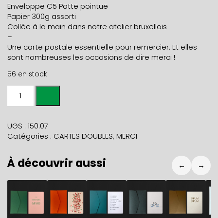
Enveloppe C5 Patte pointue
Papier 300g assorti
Collée à la main dans notre atelier bruxellois
–
Une carte postale essentielle pour remercier. Et elles
sont nombreuses les occasions de dire merci !
56 en stock
quantité
de
Carte
A5
UGS :
150.07
MERCI
Catégories :
CARTES DOUBLES
,
MERCI
script
+
À découvrir aussi
env
←
→
C5
carmin
5,90
€
5,90
€
5,90
€
5,90
€
5,90
€
7