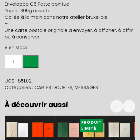
Enveloppe C6 Patte pointue
Papier 300g assorti
Collée à la main dans notre atelier bruxellois
–
Une carte postale originale à envoyer, à afficher, à offrir
ou à conserver !
8 en stock
quantité
de
Carte
ABRACADABRA
UGS :
851.02
+
Catégories :
CARTES DOUBLES
,
MESSAGES
env
école
À découvrir aussi
←
→
5,90
€
5,90
€
5,90
€
5,90
€
5,90
€
5
PRODUIT
LIMITÉ