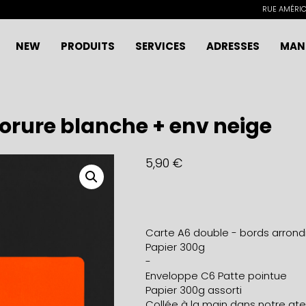
RUE AMÉRICA
NEW
PRODUITS
SERVICES
ADRESSES
MAN
orure blanche + env neige
5,90
€
Carte A6 double - bords arrond
Papier 300g
-
Enveloppe C6 Patte pointue
Papier 300g assorti
Collée à la main dans notre ateli