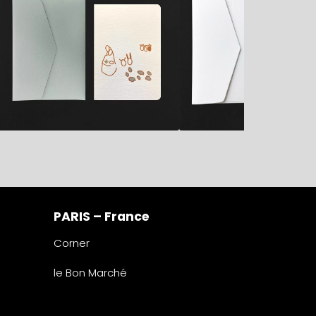
PARIS – France
Corner
le Bon Marché
2° étage – papeterie
24 rue de Sèvres