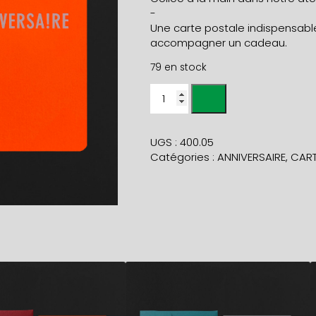
-
Une carte postale indispensable
accompagner un cadeau.
79 en stock
quantité
de
Carte
ANNIVERSA!RE
UGS :
400.05
dorure
Catégories :
ANNIVERSAIRE
,
CART
blanche
+
env
neige
5,90
€