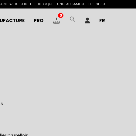
INE 67 . 1050 IXELLES . BELGIQUE . LUNDI AU SAMEDI . 11H – 18H30
0
UFACTURE
PRO
FR
is
er bruxellois