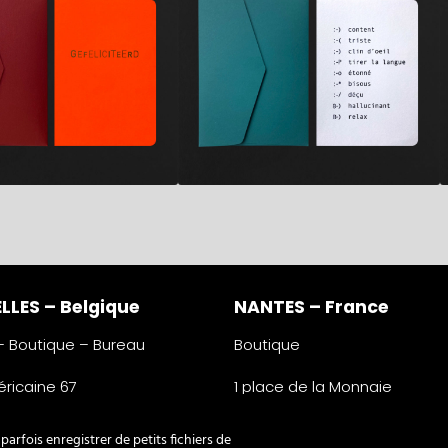
LLES – Belgique
NANTES – France
 – Boutique – Bureau
Boutique
ricaine 67
1 place de la Monnaie
lles
44000 Nantes
e
France
arfois enregistrer de petits fichiers de