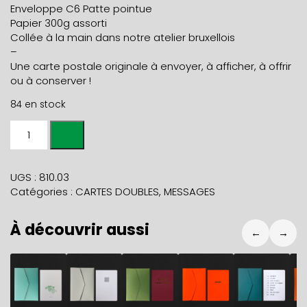
Enveloppe C6 Patte pointue
Papier 300g assorti
Collée à la main dans notre atelier bruxellois
–
Une carte postale originale à envoyer, à afficher, à offrir
ou à conserver !
84 en stock
quantité
de
Carte
AVOIR
UGS :
810.03
TOUT
Catégories :
CARTES DOUBLES
,
MESSAGES
PREVU
bleuet
À découvrir aussi
+
←
→
env
neige
5,90
€
5,90
€
5,90
€
5,90
€
5,90
€
5