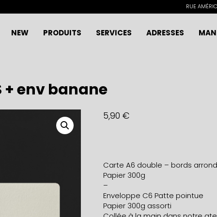
RUE AMÉRICA
NEW
PRODUITS
SERVICES
ADRESSES
MAN
S + env banane
5,90
€
Carte A6 double – bords arrond
Papier 300g
–
Enveloppe C6 Patte pointue
Papier 300g assorti
Collée à la main dans notre ateli