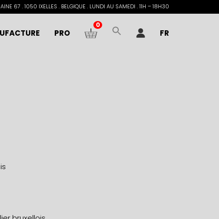
INE 67 . 1050 IXELLES . BELGIQUE . LUNDI AU SAMEDI . 11H – 18H30
0
UFACTURE
PRO
FR
is
er bruxellois