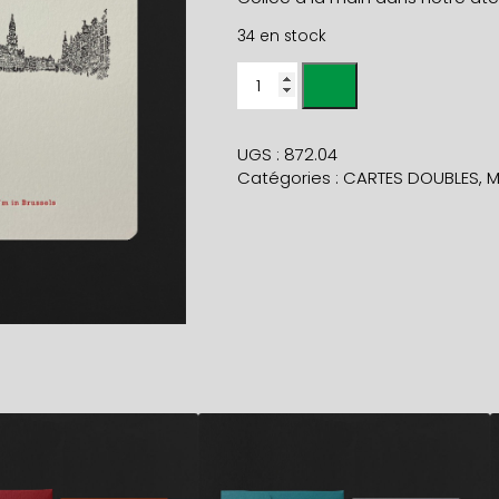
34 en stock
quantité
de
Carte
I
UGS :
872.04
AM
Catégories :
CARTES DOUBLES
,
M
IN
BRUSSELS
+
env
banane
5,90
€