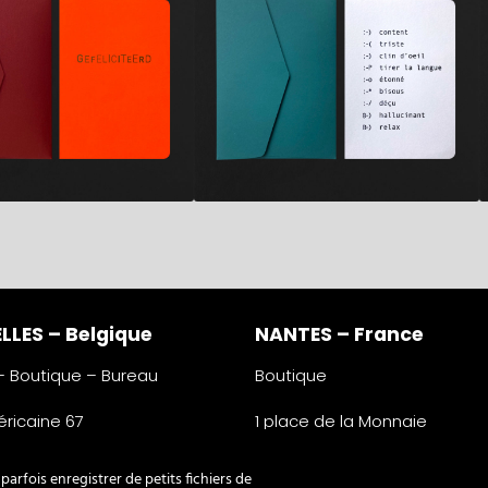
LLES – Belgique
NANTES – France
 – Boutique – Bureau
Boutique
ricaine 67
1 place de la Monnaie
lles
44000 Nantes
e
France
arfois enregistrer de petits fichiers de