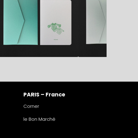
PARIS – France
Corner
le Bon Marché
2° étage – papeterie
24 rue de Sèvres