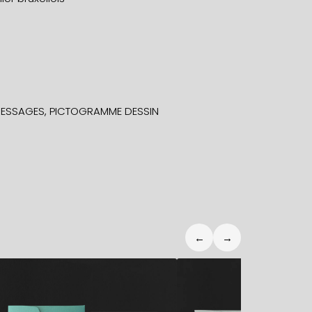
ESSAGES
,
PICTOGRAMME DESSIN
←
→
5,90
€
5,90
€