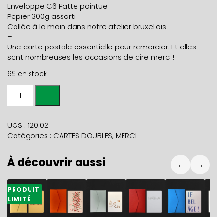
Enveloppe C6 Patte pointue
Papier 300g assorti
Collée à la main dans notre atelier bruxellois
–
Une carte postale essentielle pour remercier. Et elles
sont nombreuses les occasions de dire merci !
69 en stock
quantité
de
Carte
MERCI
UGS :
120.02
MERCI
Catégories :
CARTES DOUBLES
,
MERCI
MERCI
gaufrage
À découvrir aussi
+
←
→
env
pôle
5,90
€
5,90
€
5,90
€
5,90
€
5,90
€
5
PRODUIT
LIMITÉ