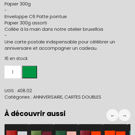
Papier 300g
-
Enveloppe C6 Patte pointue
Papier 300g assorti
Collée à la main dans notre atelier bruxellois
-
Une carte postale indispensable pour célébrer un
anniversaire et accompagner un cadeau.
16 en stock
quantité
de
Carte
BON
UGS :
408.02
BON
Catégories :
ANNIVERSAIRE
,
CARTES DOUBLES
ANNIVERSAIRE
corail
À découvrir aussi
+
←
→
env
orange
5,90
€
5,90
€
5,90
€
5,90
€
5,90
€
5
fluo