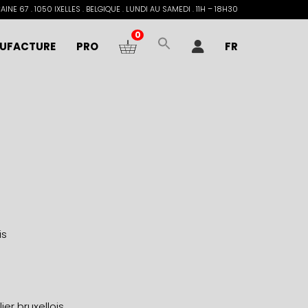
INE 67 . 1050 IXELLES . BELGIQUE . LUNDI AU SAMEDI . 11H – 18H30
0
UFACTURE
PRO
FR
is
er bruxellois