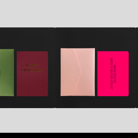
5,90
€