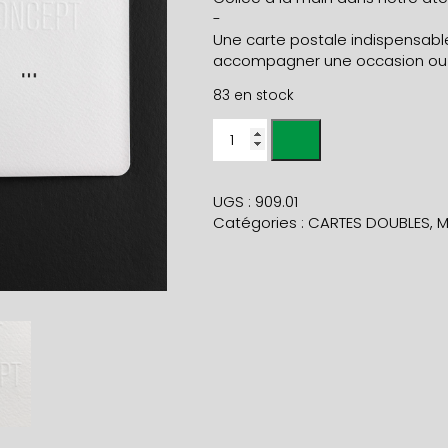
-
Une carte postale indispensabl
accompagner une occasion ou u
83 en stock
quantité
de
Carte
C'EST
UGS :
909.01
CONCEPT
Catégories :
CARTES DOUBLES
,
M
+
env
noire