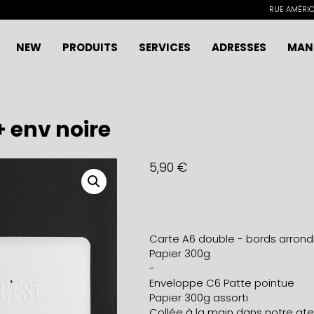
RUE AMÉRICA
NEW
PRODUITS
SERVICES
ADRESSES
MAN
 env noire
5,90
€
Carte A6 double - bords arrond
Papier 300g
-
Enveloppe C6 Patte pointue
Papier 300g assorti
Collée à la main dans notre ateli