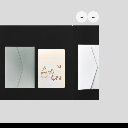
←
→
5,90
€
5,90
€