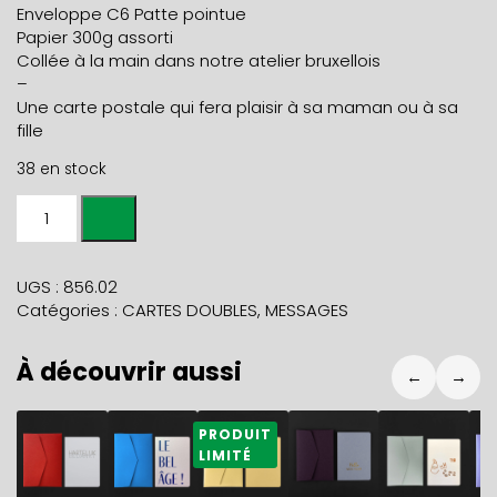
Enveloppe C6 Patte pointue
Papier 300g assorti
Collée à la main dans notre atelier bruxellois
–
Une carte postale qui fera plaisir à sa maman ou à sa
fille
38 en stock
quantité
de
Carte
TELLE
UGS :
856.02
MERE
Catégories :
CARTES DOUBLES
,
MESSAGES
TELLE
FILLE
À découvrir aussi
+
←
→
env
grenat
5,90
€
5,90
€
5,90
€
5,90
€
5,90
€
5
PRODUIT
LIMITÉ