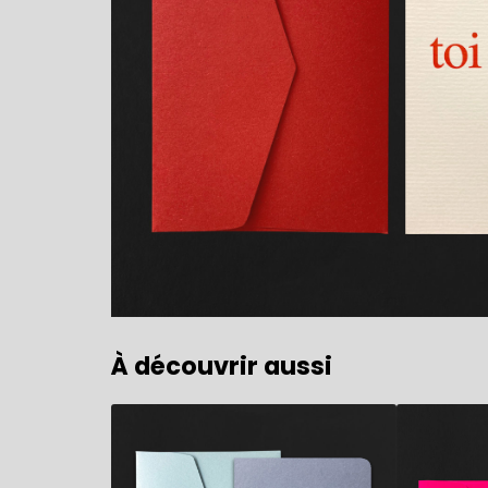
À découvrir aussi
7,90
€
5,90
€