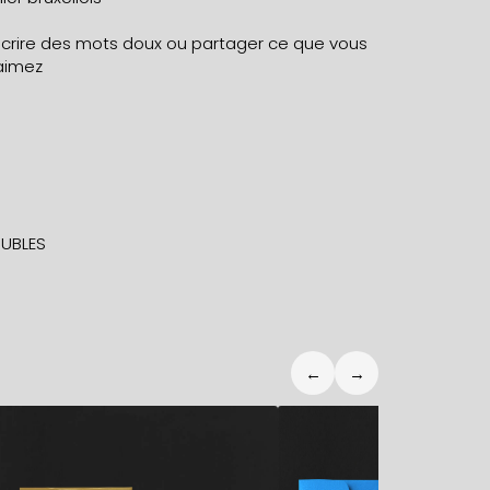
écrire des mots doux ou partager ce que vous
aimez
UBLES
←
→
5,90
€
5,90
€