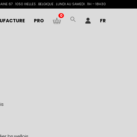
INE 67 . 1050 IXELLES . BELGIQUE . LUNDI AU SAMEDI . 11H – 18H30
0
UFACTURE
PRO
FR
is
er bruxellois