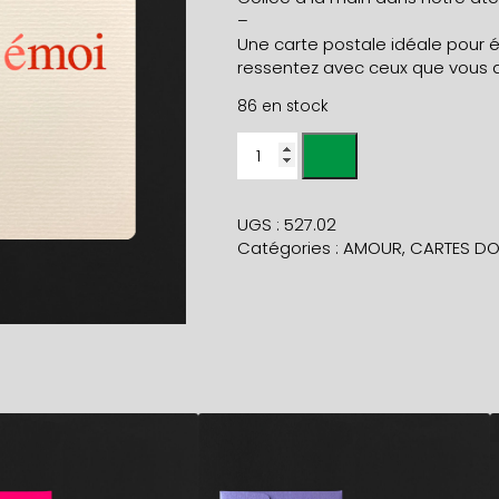
–
Une carte postale idéale pour 
ressentez avec ceux que vous 
86 en stock
quantité
de
Carte
TOI
UGS :
527.02
ÉMOI
Catégories :
AMOUR
,
CARTES DO
+
env
carmin
5,90
€