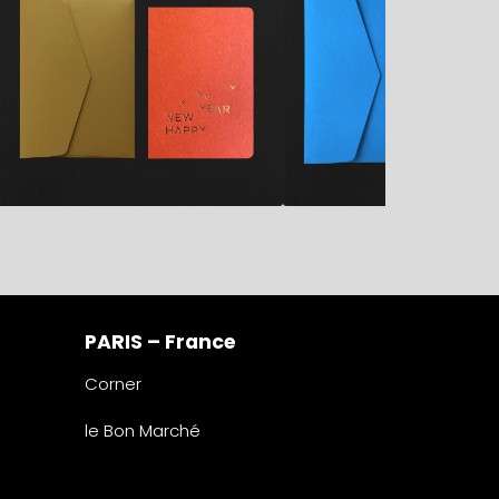
PARIS – France
Corner
le Bon Marché
2° étage – papeterie
24 rue de Sèvres