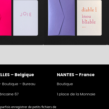
LLES – Belgique
NANTES – France
 – Boutique – Bureau
Boutique
ricaine 67
1 place de la Monnaie
lles
44000 Nantes
e
France
arfois enregistrer de petits fichiers de