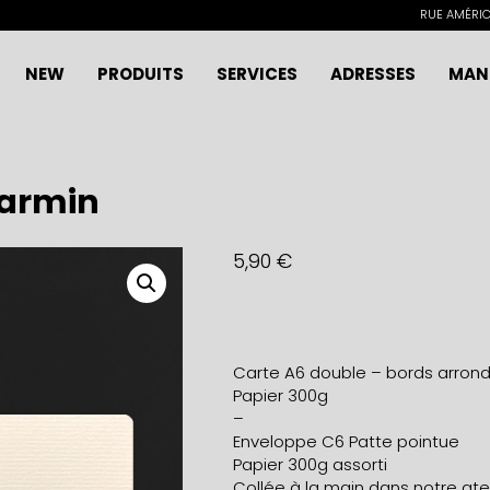
RUE AMÉRICA
NEW
PRODUITS
SERVICES
ADRESSES
MAN
carmin
5,90
€
Carte A6 double – bords arrond
Papier 300g
–
Enveloppe C6 Patte pointue
Papier 300g assorti
Collée à la main dans notre ateli