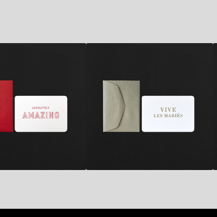
2,80
€