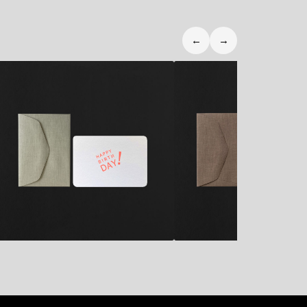
←
→
2,80
€
2,80
€