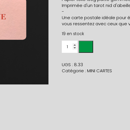
Imprimée d'un tarot nid d'abeille
-
Une carte postale idéale pour 
vous ressentez avec ceux que 
19 en stock
quantité
de
Mini
carte
UGS :
8.33
LOVE
Catégorie :
MINI CARTES
camélia
et
enveloppe
géranium