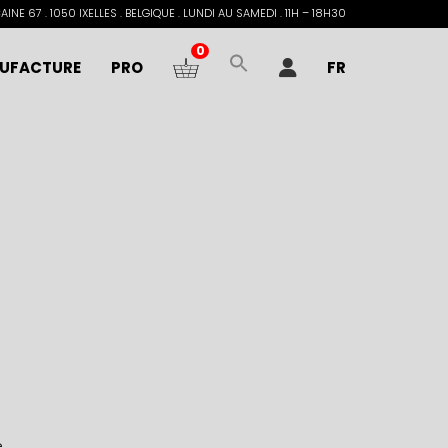
INE 67 . 1050 IXELLES . BELGIQUE . LUNDI AU SAMEDI . 11H – 18H30
0
UFACTURE
PRO
FR
e