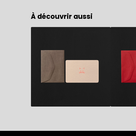
À découvrir aussi
2,80
€
2,80
€