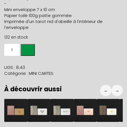
-
Mini enveloppe 7 x 10 cm
Papier toilé 100g patte gommée
Imprimée d'un tarot nid d'abeille à l'intérieur de
l'enveloppe
132 en stock
quantité
de
Mini
carte
UGS :
8.43
TETE
Catégorie :
MINI CARTES
DE
MORT
À découvrir aussi
+
←
→
enveloppe
noire
2,80
€
2,80
€
2,80
€
2,80
€
2,80
€
2