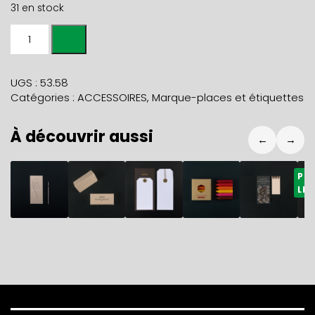
31 en stock
quantité
de
Paquet
de
UGS :
53.58
12
Catégories :
ACCESSOIRES
,
Marque-places et étiquettes
MARQUE-
PLACES
À découvrir aussi
imprimés
←
→
HERBE
3,00
€
11,80
€
6,90
€
5,90
€
4,90
€
4
PR
LIM