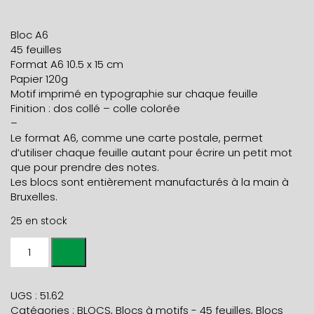
Bloc A6
45 feuilles
Format A6 10.5 x 15 cm
Papier 120g
Motif imprimé en typographie sur chaque feuille
Finition : dos collé – colle colorée
–
Le format A6, comme une carte postale, permet
d’utiliser chaque feuille autant pour écrire un petit mot
que pour prendre des notes.
Les blocs sont entièrement manufacturés à la main à
Bruxelles.
25 en stock
quantité
de
BLOC
NOTE
UGS :
51.62
A6
Catégories :
BLOCS
,
Blocs à motifs - 45 feuilles
,
Blocs