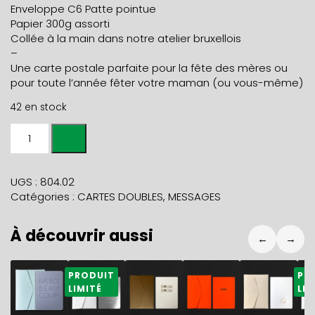
Enveloppe C6 Patte pointue
Papier 300g assorti
Collée à la main dans notre atelier bruxellois
–
Une carte postale parfaite pour la fête des mères ou
pour toute l’année fêter votre maman (ou vous-même)
42 en stock
quantité
de
Carte
MERE
UGS :
804.02
POULE
Catégories :
CARTES DOUBLES
,
MESSAGES
+
env
À découvrir aussi
rose
←
→
fluo
7,90
€
5,90
€
5,90
€
5,90
€
5,90
€
5
PRODUIT
PR
LIMITÉ
LIM