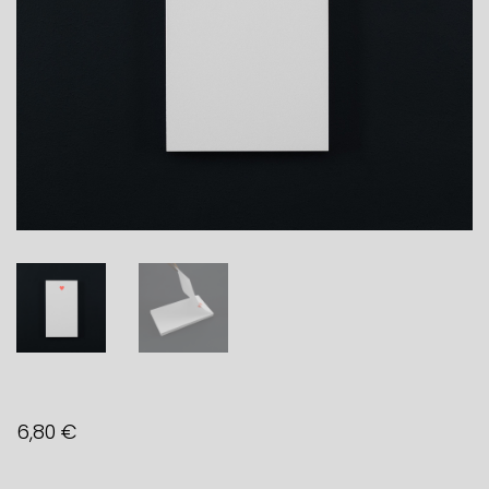
6,80
€