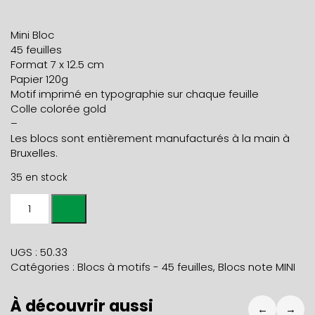
Mini Bloc
45 feuilles
Format 7 x 12.5 cm
Papier 120g
Motif imprimé en typographie sur chaque feuille
Colle colorée gold
–
Les blocs sont entièrement manufacturés à la main à
Bruxelles.
35 en stock
quantité
de
MINI
BLOC
UGS :
50.33
NOTE
Catégories :
Blocs à motifs - 45 feuilles
,
Blocs note MINI
COEUR
À découvrir aussi
←
→