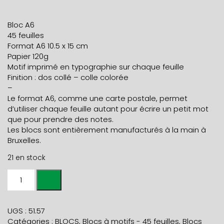
Bloc A6
45 feuilles
Format A6 10.5 x 15 cm
Papier 120g
Motif imprimé en typographie sur chaque feuille
Finition : dos collé – colle colorée
–
Le format A6, comme une carte postale, permet
d’utiliser chaque feuille autant pour écrire un petit mot
que pour prendre des notes.
Les blocs sont entièrement manufacturés à la main à
Bruxelles.
21 en stock
quantité
de
BLOC
NOTE
UGS :
51.57
A6
Catégories :
BLOCS
,
Blocs à motifs - 45 feuilles
,
Blocs