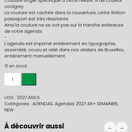
Couture singer spécifique à cette reliure, fil de couleur
coolgrey
La couture est cachée dans la couverture, cette finition
passeport est très résistante.
Ainsi la couture ne se voit pas sur la tranche extérieure
de votre agenda.
-
L'agenda est imprimé entièrement en typographie,
assemblé, cousu et relié dans nos ateliers de Bruxelles,
entièrement manuellement.
10 en stock
quantité
de
AGENDA
HEBDOMADAIRE
UGS :
2027.A5S.5
2027
Catégories :
AGENDAS
,
Agendas 2027 A5+ SEMAINIER
,
A5+
NEW
cordyline
À découvrir aussi
←
→